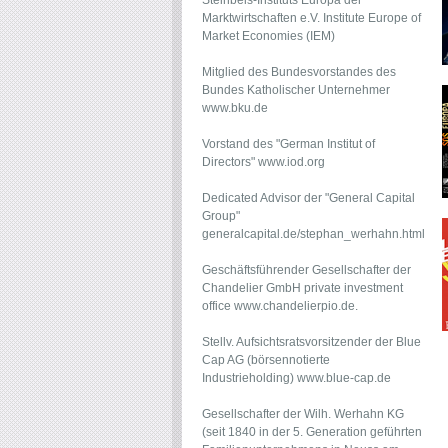
Steinbeis-Instituts Europa der
Marktwirtschaften e.V. Institute Europe of
Market Economies (IEM)
Mitglied des Bundesvorstandes des
Bundes Katholischer Unternehmer
www.bku.de
Vorstand des "German Institut of
Directors"
www.iod.org
Dedicated Advisor der "General Capital
Group"
generalcapital.de/stephan_werhahn.html
Geschäftsführender Gesellschafter der
Chandelier GmbH private investment
office
www.chandelierpio.de
.
Stellv. Aufsichtsratsvorsitzender der Blue
Cap AG (börsennotierte
Industrieholding)
www.blue-cap.de
Gesellschafter der Wilh. Werhahn KG
(seit 1840 in der 5. Generation geführten