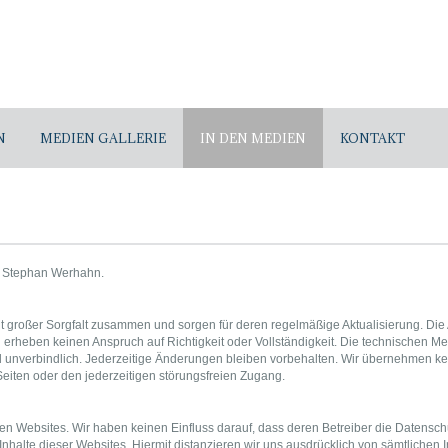
N
MEDIEN GALLERIE
IN DEN MEDIEN
KONTAKT
st Stephan Werhahn.
n mit großer Sorgfalt zusammen und sorgen für deren regelmäßige Aktualisierung. D
 erheben keinen Anspruch auf Richtigkeit oder Vollständigkeit. Die technischen M
unverbindlich. Jederzeitige Änderungen bleiben vorbehalten. Wir übernehmen keine
 Seiten oder den jederzeitigen störungsfreien Zugang.
en Websites. Wir haben keinen Einfluss darauf, dass deren Betreiber die Datens
 Inhalte dieser Websites. Hiermit distanzieren wir uns ausdrücklich von sämtlichen 