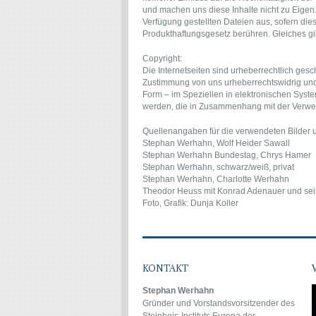
und machen uns diese Inhalte nicht zu Eigen.
Verfügung gestellten Dateien aus, sofern di
Produkthaftungsgesetz berühren. Gleiches gilt
Copyright:
Die Internetseiten sind urheberrechtlich ges
Zustimmung von uns urheberrechtswidrig und d
Form – im Speziellen in elektronischen System
werden, die in Zusammenhang mit der Verwen
Quellenangaben für die verwendeten Bilder u
Stephan Werhahn, Wolf Heider Sawall
Stephan Werhahn Bundestag, Chrys Hamer
Stephan Werhahn, schwarz/weiß, privat
Stephan Werhahn, Charlotte Werhahn
Theodor Heuss mit Konrad Adenauer und sei
Foto, Grafik: Dunja Koller
KONTAKT
Stephan Werhahn
Gründer und Vorstandsvorsitzender des